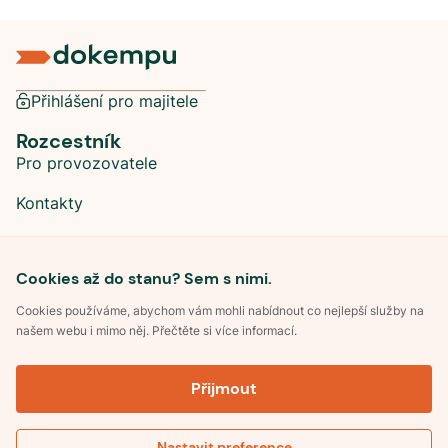
Přihlášení pro majitele
Rozcestník
Pro provozovatele
Kontakty
Sociální sítě
Cookies až do stanu? Sem s nimi.
Cookies používáme, abychom vám mohli nabídnout co nejlepší služby na
našem webu i mimo něj. Přečtěte si více informací.
©
2026
Dokempu.cz. Všechna práva vyhrazena.
Přijmout
Obchodní podmínky
Zpracování osobních údajů
Souhlas se zpracováním osobních údajů
Pravidla soutěže Kemp roku
Nastavit preference