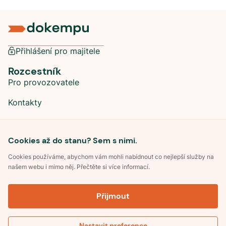
Přihlášení pro majitele
Rozcestník
Pro provozovatele
Kontakty
Sociální sítě
Cookies až do stanu? Sem s nimi.
Cookies používáme, abychom vám mohli nabídnout co nejlepší služby na
našem webu i mimo něj. Přečtěte si více informací.
©
2026
Dokempu.cz. Všechna práva vyhrazena.
Přijmout
Obchodní podmínky
Zpracování osobních údajů
Souhlas se zpracováním osobních údajů
Pravidla soutěže Kemp roku
Nastavit preference