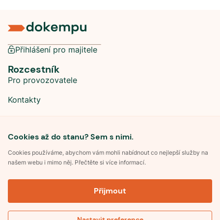
Přihlášení pro majitele
Rozcestník
Pro provozovatele
Kontakty
Sociální sítě
Cookies až do stanu? Sem s nimi.
Cookies používáme, abychom vám mohli nabídnout co nejlepší služby na
našem webu i mimo něj. Přečtěte si více informací.
©
2026
Dokempu.cz. Všechna práva vyhrazena.
Přijmout
Obchodní podmínky
Zpracování osobních údajů
Souhlas se zpracováním osobních údajů
Pravidla soutěže Kemp roku
Nastavit preference