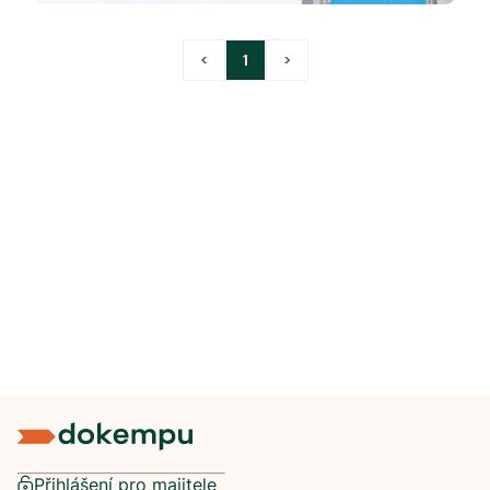
<
1
>
Přihlášení pro majitele