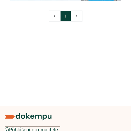
<
1
>
Přihlášení pro majitele