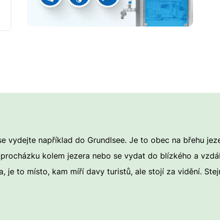
e vydejte například do Grundlsee. Je to obec na břehu jez
procházku kolem jezera nebo se vydat do blízkého a vzdále
je to místo, kam míří davy turistů, ale stojí za vidění. St