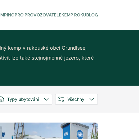
AMPING
PRO PROVOZOVATELE
KEMP ROKU
BLOG
dlný kemp v rakouské obci Grundlsee,
tívit lze také stejnojmenné jezero, které
Typy ubytování
Všechny