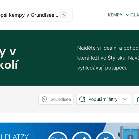
KEMPY
GL
y v
Najděte si ideální a poho
která leží ve Štýrsku. Navš
olí
vyhledávají potápěči.
Grundlsee
Populární filtry