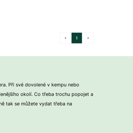
<
1
>
era. Při své dovolené v kempu nebo
nějšího okolí. Co třeba trochu popojet a
ejně tak se můžete vydat třeba na