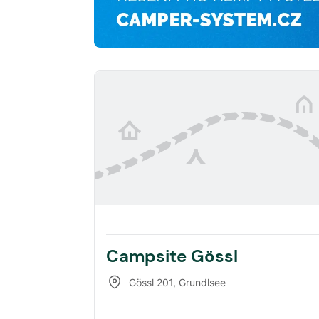
Campsite Gössl
Gössl 201
,
Grundlsee