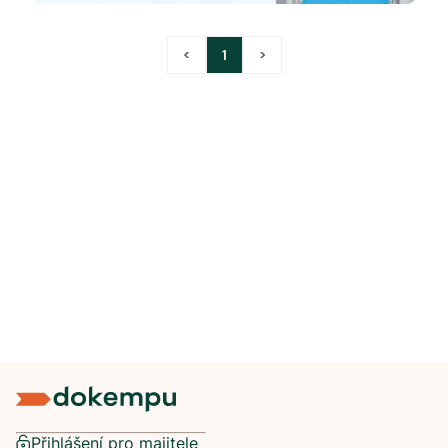
<
1
>
Přihlášení pro majitele