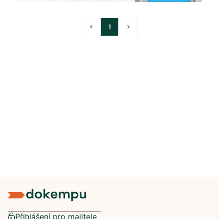
<
1
>
Přihlášení pro majitele