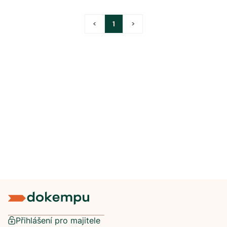
<
1
>
Přihlášení pro majitele