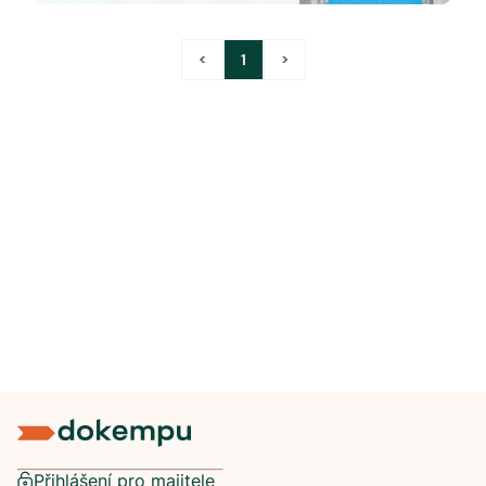
<
1
>
Přihlášení pro majitele