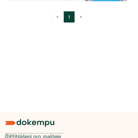
<
1
>
Přihlášení pro majitele