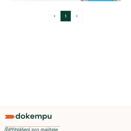
<
1
>
Přihlášení pro majitele