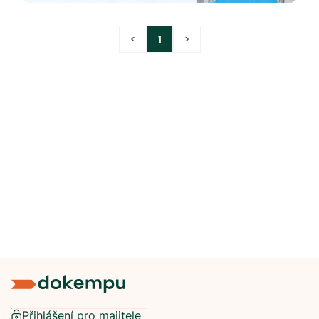
<
1
>
Přihlášení pro majitele