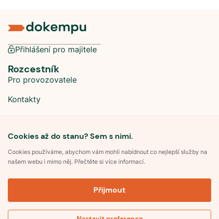
Přihlášení pro majitele
Rozcestník
Pro provozovatele
Kontakty
Sociální sítě
Cookies až do stanu? Sem s nimi.
Cookies používáme, abychom vám mohli nabídnout co nejlepší služby na
našem webu i mimo něj. Přečtěte si více informací.
©
2026
Dokempu.cz. Všechna práva vyhrazena.
Přijmout
Obchodní podmínky
Zpracování osobních údajů
Souhlas se zpracováním osobních údajů
Pravidla soutěže Kemp roku
Nastavit preference