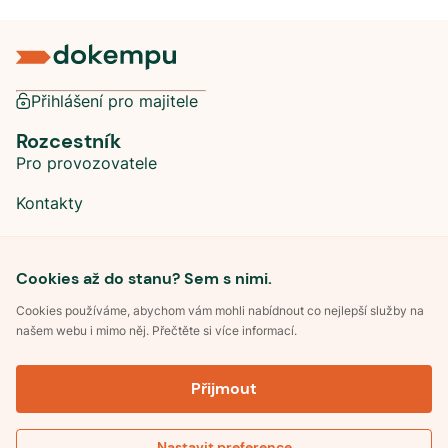
Přihlášení pro majitele
Rozcestník
Pro provozovatele
Kontakty
Sociální sítě
Cookies až do stanu? Sem s nimi.
Cookies používáme, abychom vám mohli nabídnout co nejlepší služby na
našem webu i mimo něj. Přečtěte si více informací.
©
2026
Dokempu.cz. Všechna práva vyhrazena.
Přijmout
Obchodní podmínky
Zpracování osobních údajů
Souhlas se zpracováním osobních údajů
Pravidla soutěže Kemp roku
Nastavit preference