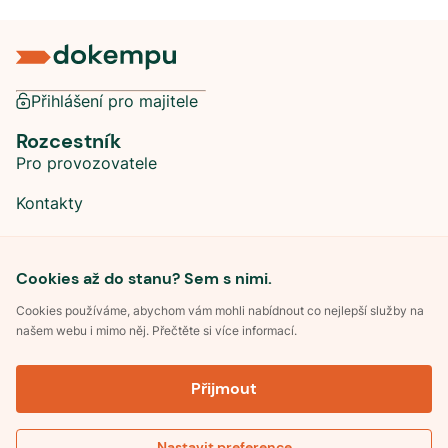
Přihlášení pro majitele
Rozcestník
Pro provozovatele
Kontakty
Sociální sítě
Cookies až do stanu? Sem s nimi.
Cookies používáme, abychom vám mohli nabídnout co nejlepší služby na
našem webu i mimo něj. Přečtěte si více informací.
©
2026
Dokempu.cz. Všechna práva vyhrazena.
Přijmout
Obchodní podmínky
Zpracování osobních údajů
Souhlas se zpracováním osobních údajů
Pravidla soutěže Kemp roku
Nastavit preference