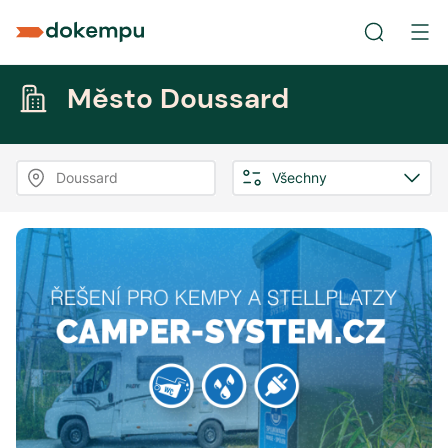
Město Doussard
Doussard
Všechny