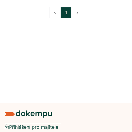
<
1
>
Přihlášení pro majitele