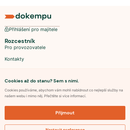
Přihlášení pro majitele
Rozcestník
Pro provozovatele
Kontakty
Sociální sítě
Cookies až do stanu? Sem s nimi.
Cookies používáme, abychom vám mohli nabídnout co nejlepší služby na
našem webu i mimo něj. Přečtěte si více informací.
©
2026
Dokempu.cz. Všechna práva vyhrazena.
Přijmout
Obchodní podmínky
Zpracování osobních údajů
Souhlas se zpracováním osobních údajů
Pravidla soutěže Kemp roku
Nastavit preference