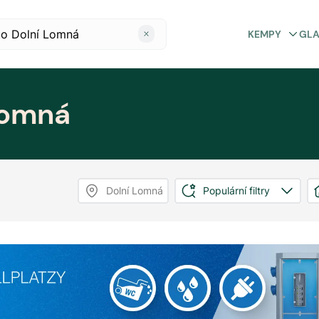
KEMPY
GL
Lomná
Dolní Lomná
Populární filtry