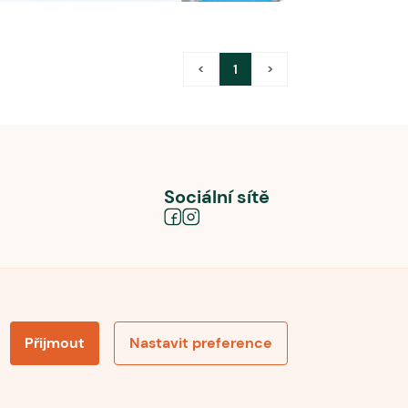
<
1
>
Sociální sítě
Přijmout
Nastavit preference
obních údajů
Souhlas se zpracováním osobních údajů
la pro recenze
Optimalizace pro vyhledávání