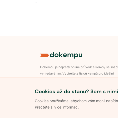
Dokempu je největší online průvodce kempy se sna
vyhledáváním. Vybírejte z tisíců kempů pro ideální
dovolenou v přírodě.
Přihlášení pro majitele
Cookies až do stanu? Sem s nimi
Cookies používáme, abychom vám mohli nabídnou
Přečtěte si více informací.
©
2026
Dokempu.cz. Všechna práva vyhrazena.