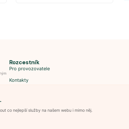
Rozcestník
Pro provozovatele
dným
Kontakty
.
t co nejlepší služby na našem webu i mimo něj.
Obchodní podmínky
Zpracování os
Pravidla soutěže Kemp roku
Pravid