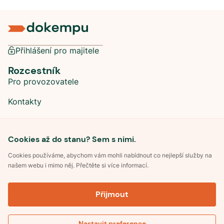
Přihlášení pro majitele
Rozcestník
Pro provozovatele
Kontakty
Sociální sítě
Cookies až do stanu? Sem s nimi.
Cookies používáme, abychom vám mohli nabídnout co nejlepší služby na
našem webu i mimo něj. Přečtěte si více informací.
©
2026
Dokempu.cz. Všechna práva vyhrazena.
Přijmout
Obchodní podmínky
Zpracování osobních údajů
Souhlas se zpracováním osobních údajů
Pravidla soutěže Kemp roku
Nastavit preference