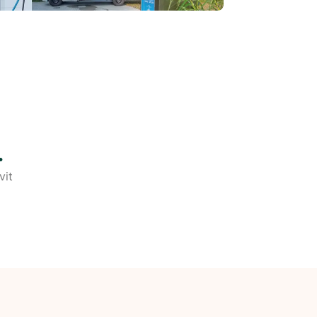
.
vit