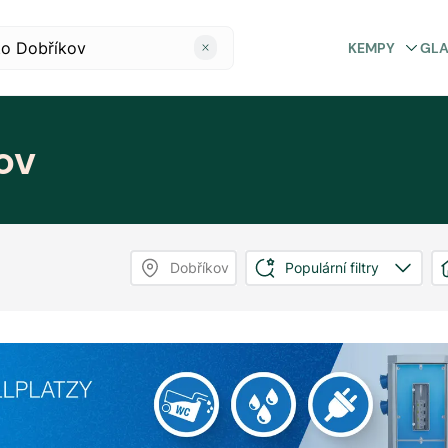
KEMPY
GL
ov
Dobříkov
Populární filtry