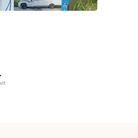
.
vit