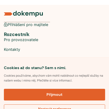
Přihlášení pro majitele
Rozcestník
Pro provozovatele
Kontakty
Sociální sítě
Cookies až do stanu? Sem s nimi.
Cookies používáme, abychom vám mohli nabídnout co nejlepší služby na
našem webu i mimo něj. Přečtěte si více informací.
©
2026
Dokempu.cz. Všechna práva vyhrazena.
Přijmout
Obchodní podmínky
Zpracování osobních údajů
Souhlas se zpracováním osobních údajů
Pravidla soutěže Kemp roku
Nastavit preference