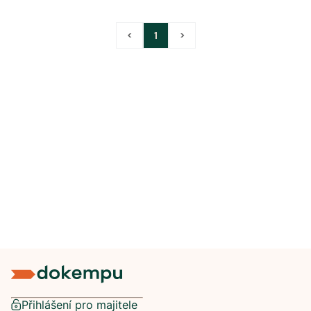
<
1
>
Přihlášení pro majitele