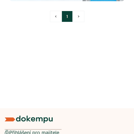
<
1
>
Přihlášení pro majitele