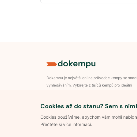
Dokempu je největší online průvodce kempy se sna
vyhledáváním. Vybírejte z tisíců kempů pro ideální
dovolenou v přírodě.
Přihlášení pro majitele
Cookies až do stanu? Sem s nimi
Cookies používáme, abychom vám mohli nabídnou
Přečtěte si více informací.
©
2026
Dokempu.cz. Všechna práva vyhrazena.