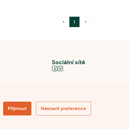
<
1
>
Sociální sítě
Přijmout
Nastavit preference
obních údajů
Souhlas se zpracováním osobních údajů
la pro recenze
Optimalizace pro vyhledávání