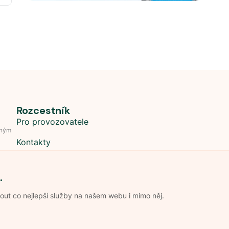
Rozcestník
Pro provozovatele
dným
Kontakty
.
t co nejlepší služby na našem webu i mimo něj.
Obchodní podmínky
Zpracování os
Pravidla soutěže Kemp roku
Pravid