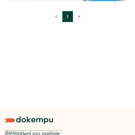
<
1
>
Přihlášení pro majitele