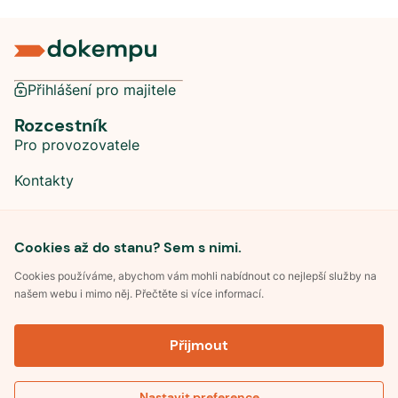
Přihlášení pro majitele
Rozcestník
Pro provozovatele
Kontakty
Sociální sítě
Cookies až do stanu? Sem s nimi.
Cookies používáme, abychom vám mohli nabídnout co nejlepší služby na
našem webu i mimo něj. Přečtěte si více informací.
©
2026
Dokempu.cz. Všechna práva vyhrazena.
Přijmout
Obchodní podmínky
Zpracování osobních údajů
Souhlas se zpracováním osobních údajů
Pravidla soutěže Kemp roku
Nastavit preference