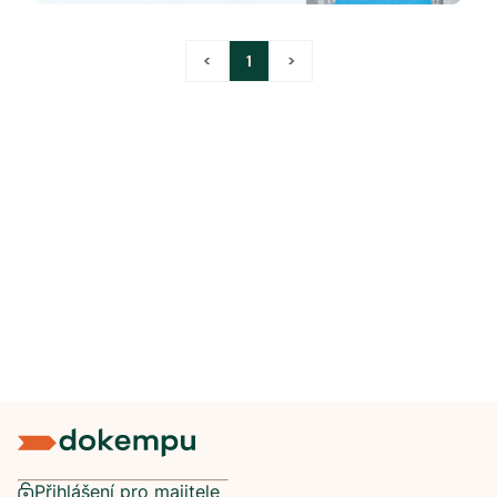
<
1
>
Přihlášení pro majitele