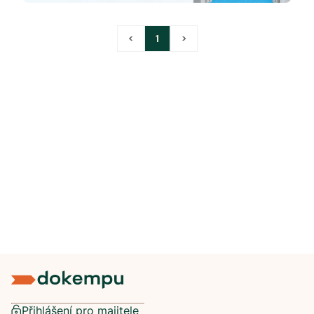
<
1
>
Přihlášení pro majitele