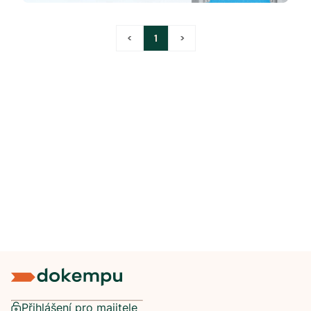
<
1
>
Přihlášení pro majitele