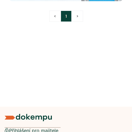
<
1
>
Přihlášení pro majitele