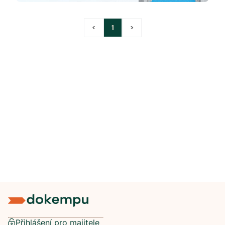
<
1
>
Přihlášení pro majitele