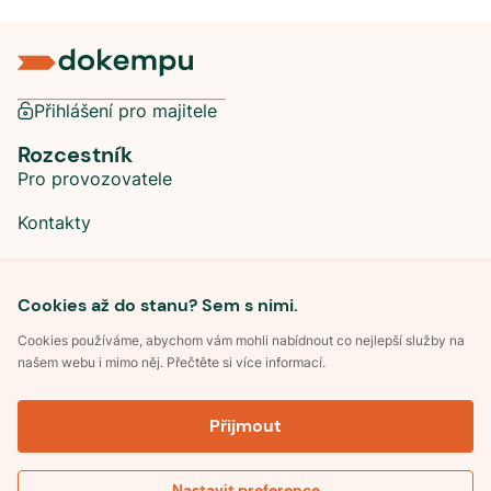
Přihlášení pro majitele
Rozcestník
Pro provozovatele
Kontakty
Sociální sítě
Cookies až do stanu? Sem s nimi.
Cookies používáme, abychom vám mohli nabídnout co nejlepší služby na
našem webu i mimo něj. Přečtěte si více informací.
©
2026
Dokempu.cz. Všechna práva vyhrazena.
Přijmout
Obchodní podmínky
Zpracování osobních údajů
Souhlas se zpracováním osobních údajů
Pravidla soutěže Kemp roku
Nastavit preference