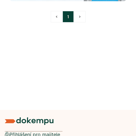
<
1
>
Přihlášení pro majitele