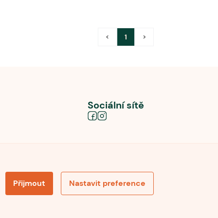
<
1
>
Sociální sítě
Přijmout
Nastavit preference
obních údajů
Souhlas se zpracováním osobních údajů
la pro recenze
Optimalizace pro vyhledávání