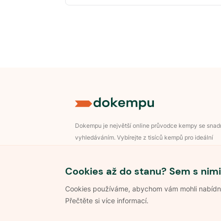
Dokempu je největší online průvodce kempy se sna
vyhledáváním. Vybírejte z tisíců kempů pro ideální
dovolenou v přírodě.
Přihlášení pro majitele
Cookies až do stanu? Sem s nimi
Cookies používáme, abychom vám mohli nabídnou
Přečtěte si více informací.
©
2026
Dokempu.cz. Všechna práva vyhrazena.