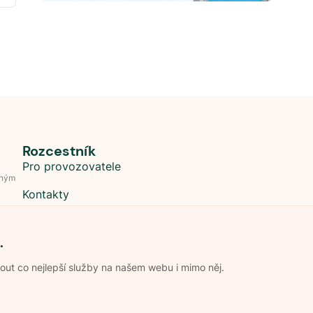
Rozcestník
Pro provozovatele
dným
Kontakty
.
t co nejlepší služby na našem webu i mimo něj.
Obchodní podmínky
Zpracování os
Pravidla soutěže Kemp roku
Pravid