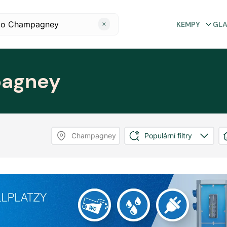
KEMPY
GL
agney
Champagney
Populární filtry