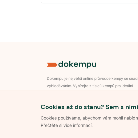
Dokempu je největší online průvodce kempy se sna
vyhledáváním. Vybírejte z tisíců kempů pro ideální
dovolenou v přírodě.
Přihlášení pro majitele
Cookies až do stanu? Sem s nimi
Cookies používáme, abychom vám mohli nabídnou
Přečtěte si více informací.
©
2026
Dokempu.cz. Všechna práva vyhrazena.