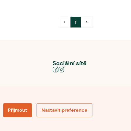
<
1
>
Sociální sítě
Přijmout
Nastavit preference
obních údajů
Souhlas se zpracováním osobních údajů
la pro recenze
Optimalizace pro vyhledávání