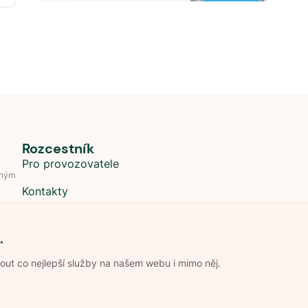
Rozcestník
Pro provozovatele
dným
Kontakty
.
t co nejlepší služby na našem webu i mimo něj.
Obchodní podmínky
Zpracování os
Pravidla soutěže Kemp roku
Pravid