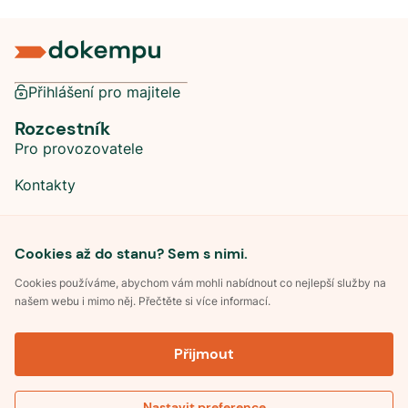
Přihlášení pro majitele
Rozcestník
Pro provozovatele
Kontakty
Sociální sítě
Cookies až do stanu? Sem s nimi.
Cookies používáme, abychom vám mohli nabídnout co nejlepší služby na
našem webu i mimo něj. Přečtěte si více informací.
©
2026
Dokempu.cz. Všechna práva vyhrazena.
Přijmout
Obchodní podmínky
Zpracování osobních údajů
Souhlas se zpracováním osobních údajů
Pravidla soutěže Kemp roku
Nastavit preference