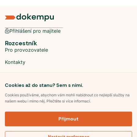
Přihlášení pro majitele
Rozcestník
Pro provozovatele
Kontakty
Sociální sítě
Cookies až do stanu? Sem s nimi.
Cookies používáme, abychom vám mohli nabídnout co nejlepší služby na
našem webu i mimo něj. Přečtěte si více informací.
©
2026
Dokempu.cz. Všechna práva vyhrazena.
Přijmout
Obchodní podmínky
Zpracování osobních údajů
Souhlas se zpracováním osobních údajů
Pravidla soutěže Kemp roku
Nastavit preference