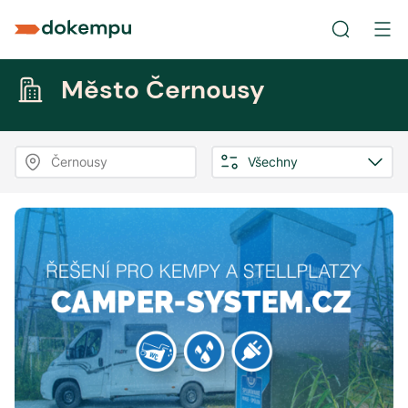
Město Černousy
Černousy
Všechny