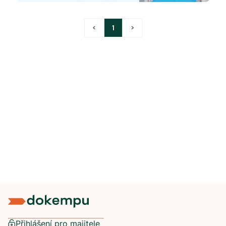
<
1
>
Přihlášení pro majitele