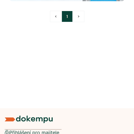
<
1
>
Přihlášení pro majitele