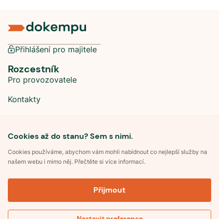
Přihlášení pro majitele
Rozcestník
Pro provozovatele
Kontakty
Sociální sítě
Cookies až do stanu? Sem s nimi.
Cookies používáme, abychom vám mohli nabídnout co nejlepší služby na
našem webu i mimo něj. Přečtěte si více informací.
©
2026
Dokempu.cz. Všechna práva vyhrazena.
Přijmout
Obchodní podmínky
Zpracování osobních údajů
Souhlas se zpracováním osobních údajů
Pravidla soutěže Kemp roku
Nastavit preference