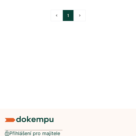
<
1
>
Přihlášení pro majitele