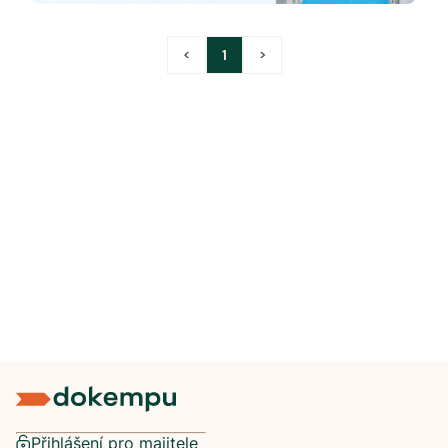
<
1
>
Přihlášení pro majitele