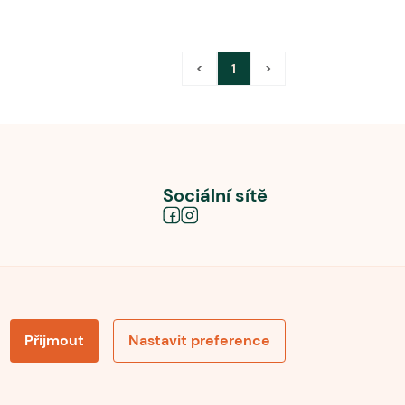
<
1
>
Sociální sítě
Přijmout
Nastavit preference
obních údajů
Souhlas se zpracováním osobních údajů
la pro recenze
Optimalizace pro vyhledávání