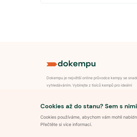
Dokempu je největší online průvodce kempy se sna
vyhledáváním. Vybírejte z tisíců kempů pro ideální
dovolenou v přírodě.
Přihlášení pro majitele
Cookies až do stanu? Sem s nimi
Cookies používáme, abychom vám mohli nabídnou
Přečtěte si více informací.
©
2026
Dokempu.cz. Všechna práva vyhrazena.