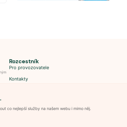
Rozcestník
Pro provozovatele
dným
Kontakty
.
t co nejlepší služby na našem webu i mimo něj.
Obchodní podmínky
Zpracování os
Pravidla soutěže Kemp roku
Pravid