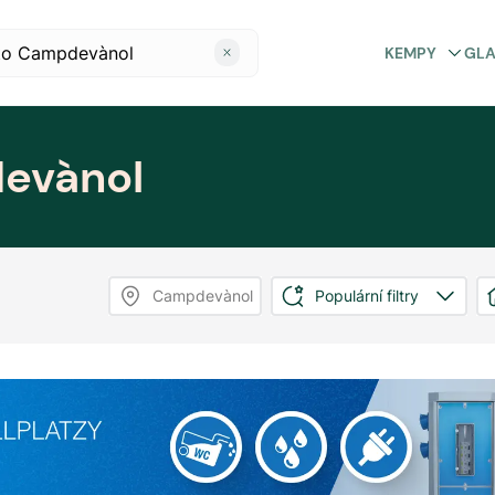
KEMPY
GL
evànol
Campdevànol
Populární filtry