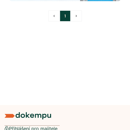
<
1
>
Přihlášení pro majitele