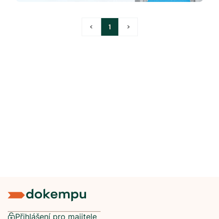
<
1
>
Přihlášení pro majitele