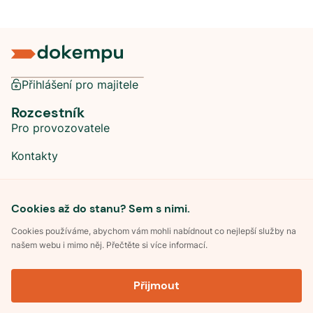
Přihlášení pro majitele
Rozcestník
Pro provozovatele
Kontakty
Sociální sítě
Cookies až do stanu? Sem s nimi.
Cookies používáme, abychom vám mohli nabídnout co nejlepší služby na
našem webu i mimo něj. Přečtěte si více informací.
©
2026
Dokempu.cz. Všechna práva vyhrazena.
Přijmout
Obchodní podmínky
Zpracování osobních údajů
Souhlas se zpracováním osobních údajů