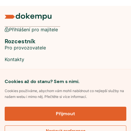
Přihlášení pro majitele
Rozcestník
Pro provozovatele
Kontakty
Sociální sítě
Cookies až do stanu? Sem s nimi.
Cookies používáme, abychom vám mohli nabídnout co nejlepší služby na
našem webu i mimo něj. Přečtěte si více informací.
©
2026
Dokempu.cz. Všechna práva vyhrazena.
Přijmout
Obchodní podmínky
Zpracování osobních údajů
Souhlas se zpracováním osobních údajů
Pravidla soutěže Kemp roku
Nastavit preference