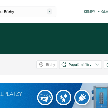
KEMPY
GL
Břehy
Populární filtry