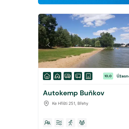
Úžasn
10,0
Autokemp Buňkov
Ke Hřišti 251
,
Břehy