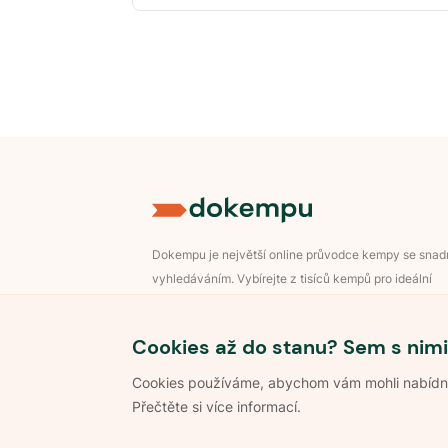
Dokempu je největší online průvodce kempy se sna
vyhledáváním. Vybírejte z tisíců kempů pro ideální
dovolenou v přírodě.
Přihlášení pro majitele
Cookies až do stanu? Sem s nimi
Cookies používáme, abychom vám mohli nabídnou
Přečtěte si více informací.
©
2026
Dokempu.cz. Všechna práva vyhrazena.