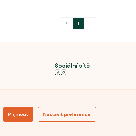
<
1
>
Sociální sítě
Přijmout
Nastavit preference
obních údajů
Souhlas se zpracováním osobních údajů
la pro recenze
Optimalizace pro vyhledávání