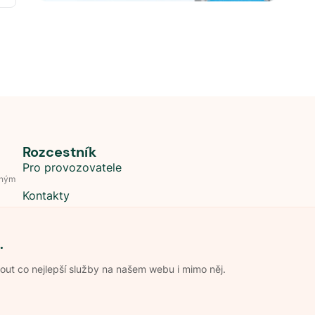
Rozcestník
Pro provozovatele
dným
Kontakty
.
t co nejlepší služby na našem webu i mimo něj.
Obchodní podmínky
Zpracování os
Pravidla soutěže Kemp roku
Pravid